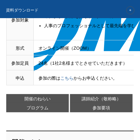
人事部門で人事戦略や変革を担う方
資料ダウンロード
これからの人事を担うリーダーの方
参加対象
人事のプロフェッショナルとして最先端を学び
形式
オンライン開催（ZOOM）
参加定員
24名（1社2名様までとさせていただきます）
申込
参加の際は
こちら
からお申込ください。
開催のねらい
講師紹介（敬称略）
プログラム
参加要項