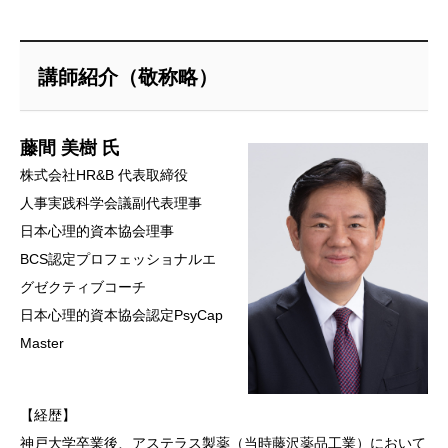
講師紹介（敬称略）
藤間 美樹 氏
株式会社HR&B 代表取締役
人事実践科学会議副代表理事
日本心理的資本協会理事
BCS認定プロフェッショナルエ
グゼクティブコーチ
日本心理的資本協会認定PsyCap
Master
【経歴】
神戸大学卒業後、アステラス製薬（当時藤沢薬品工業）において