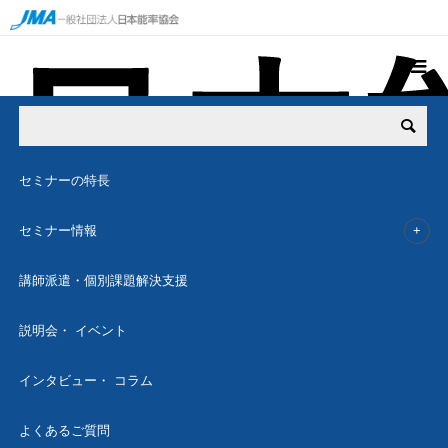
特集
人事戦略実践コース
SPECIAL
セミナーの特⻑
特集
セミナー情報
人事戦略実践コース
講師派遣・個別課題解決支援
説明会・ イベント
インタビュー・ コラム
会期
2026年10月～2027年2月（1日3時間・全12回）
よくあるご質問