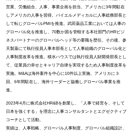
営業、労働組合、人事、事業企画を担当、アメリカに3年間駐在
しアメリカの人事を習得。バイエルメディカルに人事総務部長と
して転じグローバルPMIを推進。武田薬品工業においては人事の
グローバル化を推進し、70数か国を管轄する本社部門のHRビジ
ネスパートナーのグローバルヘッド等の要職を歴任。その後、参
天製薬にて執行役員人事本部長として人事組織のグローバル化と
人事制度改革を推進。積水ハウスでは執行役員人財開発部長とし
て、従業員の幸せとキャリア自律を実現するため人事制度改革を
実施。M&Aは海外案件を中心に10件以上実施、アメリカに３
回、6年間駐在し、海外リーダーと協働しグローバル事業を推
進。
2023年4月に株式会社HR&Bを創業し、「人事で経営を、そして
日本を強くする」を理念に人事コンサルタントとエグゼクティブ
コーチとして活動。
実績は、人事戦略、グローバル人事制度、グローバル組織設計、