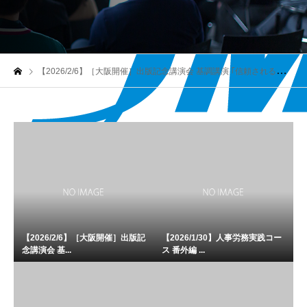
【2026/2/6】［大阪開催］出版記念講演会 基調講演 ｢信頼される人事とHRMナレッジ大系｣ 〜信頼に足る人事機能はいかにして形成されるか～
【2026/2/6】［大阪開催］出版記
【2026/1/30】人事労務実践コー
念講演会 基...
ス 番外編 ...