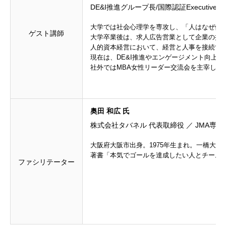
DE&I推進グループ長/国際認証Executive 
大学では社会心理学を専攻し、「人はなぜ働
ゲスト講師
大学卒業後は、求人広告営業として企業の採
人的資本経営において、経営と人事を接続する
現在は、DE&I推進やエンゲージメント向上
社外ではMBA女性リーダー交流会を主宰し、
奥田 和広 氏
株式会社タバネル 代表取締役 ／ JMA専任
大阪府大阪市出身。1975年生まれ。一橋大
著書「本気でゴールを達成したい人とチーム
ファシリテーター