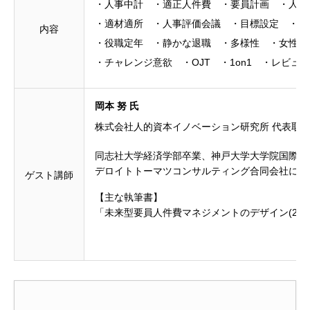
・人事中計 ・適正人件費 ・要員計画 ・人
・適材適所 ・人事評価会議 ・目標設定 ・
内容
・役職定年 ・静かな退職 ・多様性 ・女
・チャレンジ意欲 ・OJT ・1on1 ・レビュ
岡本 努 氏
株式会社人的資本イノベーション研究所 代表取
同志社大学経済学部卒業、神戸大学大学院国際協
デロイトトーマツコンサルティング合同会社におけ
ゲスト講師
【主な執筆書】
「未来型要員人件費マネジメントのデザイン(201