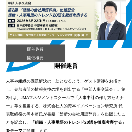
開催趣旨
開催概要
開催趣旨
人事や組織の課題解決の一助となるよう、ゲスト講師をお招き
し、参加者間の情報交換の場を創出する「中部人事交流会」。第
2回は、JMAマネジメントスクールで「人事中計の作り方セミナ
ー」等を担当する、株式会社人的資本イノベーション研究所 代
表取締役の岡本努氏が書籍「禁断の会社用語辞典」を出版したこ
とを記念し、
「組織・人事用語のトレンド20語を徹底考察する」
をテーマ
に開催します。