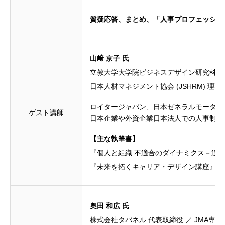
質疑応答、まとめ、「人事プロフェッショ
山﨑 京子 氏
立教大学大学院ビジネスデザイン研究科 
日本人材マネジメント協会 (JSHRM) 理事
ロイタージャパン、日本ゼネラルモーターズ
ゲスト講師
日本企業や外資企業日本法人での人事制度
【主な執筆書】
『個人と組織 不適合のダイナミクス－適
『未来を拓くキャリア・デザイン講座』中
奥田 和広 氏
株式会社タバネル 代表取締役 ／ JMA専任