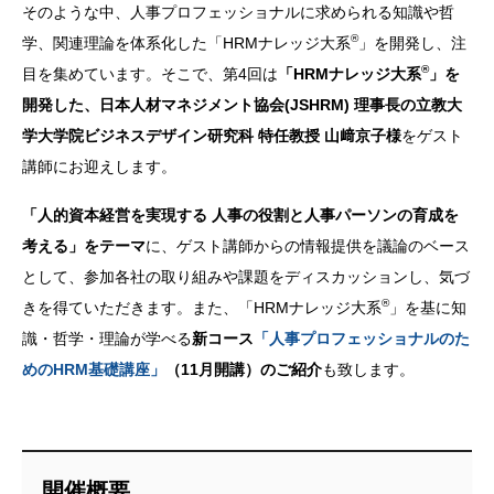
そのような中、人事プロフェッショナルに求められる知識や哲
®
学、関連理論を体系化した「HRMナレッジ大系
」を開発し、注
®
目を集めています。そこで、第4回は
「HRMナレッジ大系
」を
開発した、日本人材マネジメント協会(JSHRM) 理事長の立教大
学大学院ビジネスデザイン研究科 特任教授 山﨑京子様
をゲスト
講師にお迎えします。
「人的資本経営を実現する 人事の役割と人事パーソンの育成を
考える」をテーマ
に、ゲスト講師からの情報提供を議論のベース
として、参加各社の取り組みや課題をディスカッションし、気づ
®
きを得ていただきます。また、「HRMナレッジ大系
」を基に知
識・哲学・理論が学べる
新コース
「人事プロフェッショナルのた
めのHRM基礎講座」
（11月開講）のご紹介
も致します。
開催概要