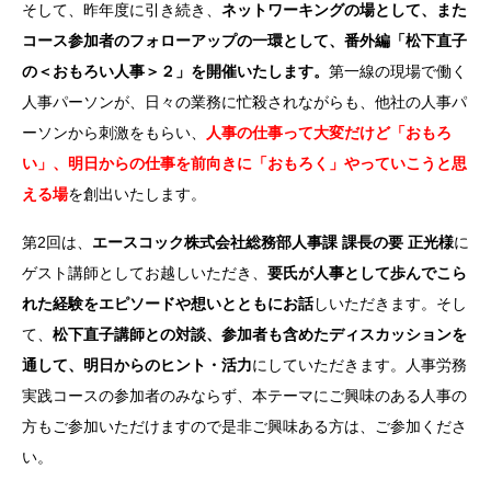
そして、昨年度に引き続き、
ネットワーキングの場として、また
コース参加者のフォローアップの一環として、番外編「松下直子
の＜おもろい人事＞２」を開催いたします。
第一線の現場で働く
人事パーソンが、日々の業務に忙殺されながらも、他社の人事パ
ーソンから刺激をもらい、
人事の仕事って大変だけど「おもろ
い」、明日からの仕事を前向きに「おもろく」やっていこうと思
える場
を創出いたします。
第2回は、
エースコック株式会社総務部人事課 課長の要 正光様
に
ゲスト講師としてお越しいただき、
要氏が人事として歩んでこら
れた経験をエピソードや想いとともにお話
しいただきます。そし
て、
松下直子講師との対談、参加者も含めたディスカッションを
通して、明日からのヒント・活力
にしていただきます。人事労務
実践コースの参加者のみならず、本テーマにご興味のある人事の
方もご参加いただけますので是非ご興味ある方は、ご参加くださ
い。