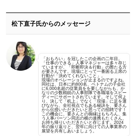
松下直子氏からのメッセージ
「おもろい」を冠したこの企画の二年目。
「仕事のできる」人事マネジャーは多々存じ
ていますが、「即断即決＆行動」の際たる方
が要さんです。現場にとって一番困る上席の
行動が「決めてくれないこと」。
現場のオペレーションが止まるのですよね。
同社は、日本に約800名、ベトナムの子会社
に6,000名超の従業員をを要しながらも、か
なりの少数精鋭の人事部隊で各職場をスピー
ディーにサポートされています。そして何よ
り、決して「机上」でなく「現場」に足を運
びながら、全社視点でもある秘訣を、要さん
から伝授いただきたいと思っての招聘です！
この機会に、要さんとの御縁はもちろん、集
う人事パーソン同志の横の連携もたくさん、
お持ち帰りいただきたいと存じます。2024
年の振り返りと、翌年に向けての人事業界の
展望を共有しあいましょう。