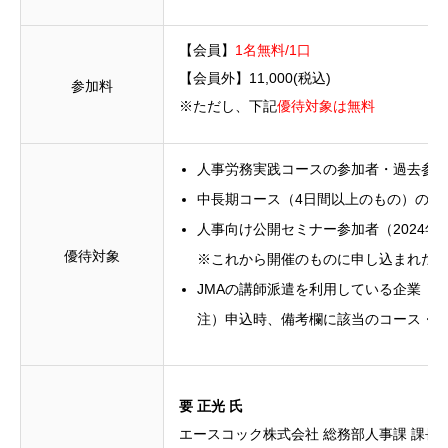
【会員】
1名無料/1口
【会員外】11,000(税込)
参加料
※ただし、下記
優待対象は無料
人事労務実践コースの参加者・過去参
中長期コース（4日間以上のもの）の参
人事向け公開セミナー参加者（2024年
優待対象
※これから開催のものに申し込まれた
JMAの講師派遣を利用している企業（2
注）申込時、備考欄に該当のコース・
要 正光 氏
エースコック株式会社 総務部人事課 課長