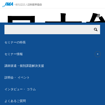
説明会・イベント
交流会
人事労務実践コース 番外編 松下直子の＜おもろい人事＞２
セミナーの特⻑
12月
23
セミナー情報
2024
講師派遣・個別課題解決支援
人事労務実践コース 番外編
説明会・ イベント
松下直子の＜おもろい人事＞２
インタビュー・ コラム
よくあるご質問